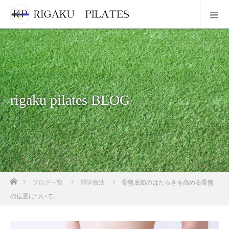
rigaku pilates BLOG
ホーム
ブログ一覧
理学療法
骨盤底筋のはたらきを高める骨盤
の位置について。