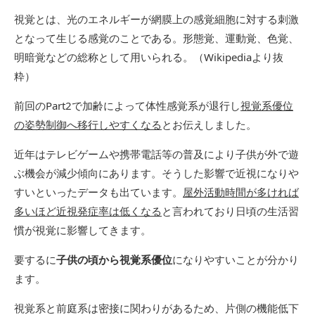
視覚とは、光のエネルギーが網膜上の感覚細胞に対する刺激
となって生じる感覚のことである。形態覚、運動覚、色覚、
明暗覚などの総称として用いられる。（Wikipediaより抜
粋）
前回のPart2で加齢によって体性感覚系が退行し
視覚系優位
の姿勢制御へ移行しやすくなる
とお伝えしました。
近年はテレビゲームや携帯電話等の普及により子供が外で遊
ぶ機会が減少傾向にあります。そうした影響で近視になりや
すいといったデータも出ています。
屋外活動時間が多ければ
多いほど近視発症率は低くなる
と言われており日頃の生活習
慣が視覚に影響してきます。
要するに
子供の頃から視覚系優位
になりやすいことが分かり
ます。
視覚系と前庭系は密接に関わりがあるため、片側の機能低下