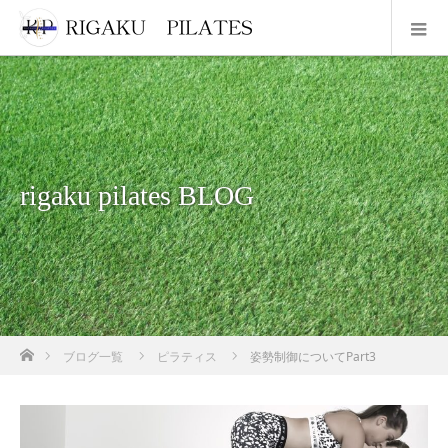
rigaku pilates BLOG
ホーム
ブログ一覧
ピラティス
姿勢制御についてPart3